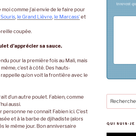
trouvent que
e moi comme j’ai envie de le faire pour
 Souris
,
le Grand Lièvre
,
le Marcass’
et
oreille coupée.
ulet d’apprécier sa sauce.
endu pour la première fois au Mali, mais
 même, c’est à côté. Des hauts-
rappelle qu’on voit la frontière avec le
trait d’un autre poulet. Fabien, comme
Recherche
pour
hui aussi.
:
ar personne ne connaît Fabien ici. C’est
asée et à la barbe de djihadiste (alors
QUI SUIS-JE
nés le même jour. Bon anniversaire