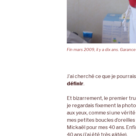
Fin mars 2009, il y a dix ans. Garance
J’ai cherché ce que je pourrai
définir
.
Et bizarrement, le premier tru
je regardais fixement la photo 
aux yeux, comme si une vérité 
mes petites boucles d’oreilles
Mickaël pour mes 40 ans. Enf
40 ans (j’ai été très gâtée).