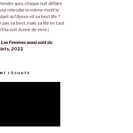
ttendre quoi, chaque nuit défaire
pour rebroder le même motif le
ant qu’Ulysse vit sa best life ?
 pas sa best, mais sa life en tout
’il lui soit donné de vivre.)
,
Les Femmes aussi sont du
oints, 2022
NT J’ÉCOUTE