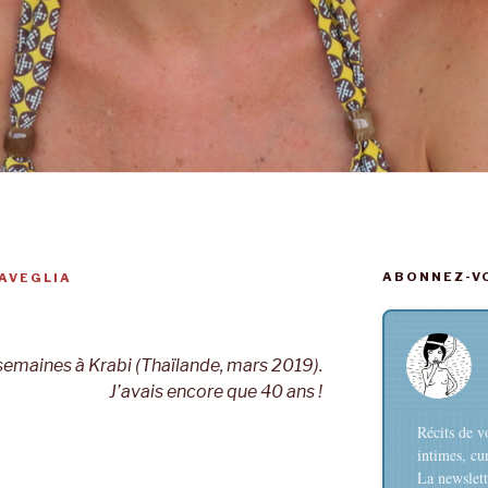
ABONNEZ-VO
AVEGLIA
is semaines à Krabi (Thaïlande, mars 2019).
J’avais encore que 40 ans !
Récits de v
intimes, cu
La newslett