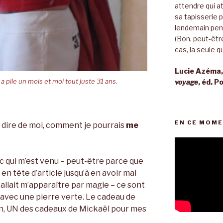
attendre qui a
sa tapisserie 
lendemain pend
(Bon, peut-être
cas, la seule qu
Lucie Azéma
 a pile un mois et moi tout juste 31 ans.
voyage
, éd. P
EN CE MOME
s dire de moi, comment je pourrais
me
c qui m’est venu – peut-être parce que
en tête d’article jusqu’à en avoir mal
allait m’apparaître par magie – ce sont
 avec une pierre verte. Le cadeau de
in, UN des cadeaux de Mickaël pour mes