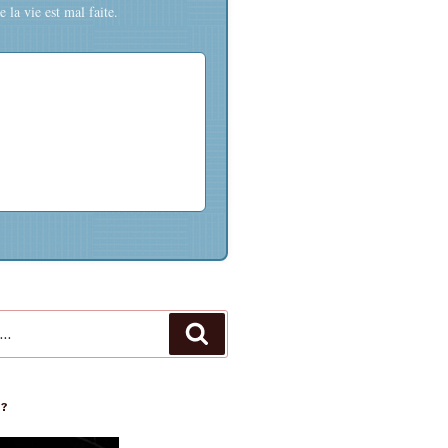
 la vie est mal faite.
Recherche
 ?