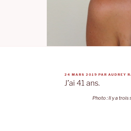
PUBLIÉ
24 MARS 2019
PAR
AUDREY R
LE
J’ai 41 ans.
Photo : Il y a tro