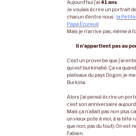
Aujourd’hui j’ai
41 ans
.
Je voulais écrire un portrait d
chacun d’entre nous :
la Petite
Papa Écureuil
.
Mais je n’arrive pas, même à l’
Il n’appartient pas au po
C’est un proverbe que j’ai ent
qui est burkinabè. Ça va quand
plateaux du pays Dogon, je me 
Burkina.
Alors j’ai pensé écrire un por
c’est son anniversaire aujourd’
Mais ça n’allait pas non plus c
un vieux pote à moi, à la tête r
que non, pas du tout). On est 
Fabien.