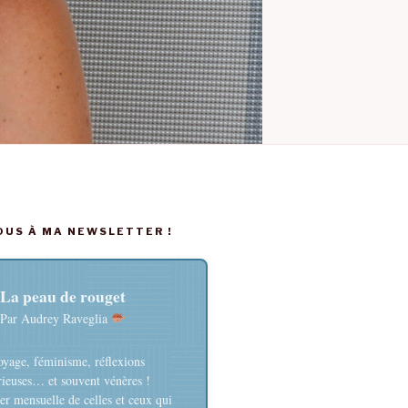
US À MA NEWSLETTER !
La peau de rouget
Par Audrey Raveglia
oyage, féminisme, réflexions
rieuses… et souvent vénères !
er mensuelle de celles et ceux qui