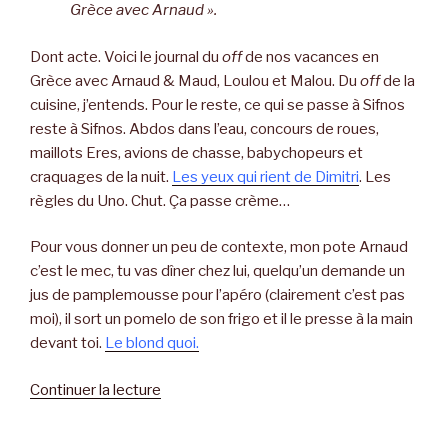
Grèce avec Arnaud ».
Dont acte. Voici le journal du
off
de nos vacances en
Grèce avec Arnaud & Maud, Loulou et Malou. Du
off
de la
cuisine, j’entends. Pour le reste, ce qui se passe à Sifnos
reste à Sifnos. Abdos dans l’eau, concours de roues,
maillots Eres, avions de chasse, babychopeurs et
craquages de la nuit.
Les yeux qui rient de Dimitri
. Les
règles du Uno. Chut. Ça passe crème…
Pour vous donner un peu de contexte, mon pote Arnaud
c’est le mec, tu vas dîner chez lui, quelqu’un demande un
jus de pamplemousse pour l’apéro (clairement c’est pas
moi), il sort un pomelo de son frigo et il le presse à la main
devant toi.
Le blond quoi.
Continuer la lecture
de
« Manger
en