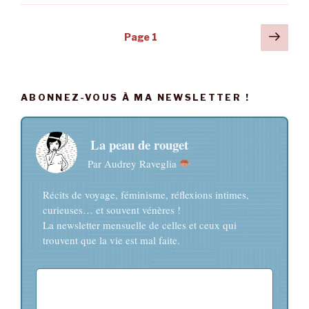
Grèce
AVEC
Navigation
Pag
Page
1
ARNAUD
suiv
des
! »
articles
ABONNEZ-VOUS À MA NEWSLETTER !
La peau de rouget
Par Audrey Raveglia
Récits de voyage, féminisme, réflexions intimes,
curieuses… et souvent vénères !
La newsletter mensuelle de celles et ceux qui
trouvent que la vie est mal faite.