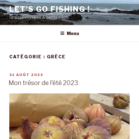
Aller
LET'S GO FISHING !
au
Grands voyages & petits pieds
contenu
principal
Menu
CATÉGORIE : GRÈCE
PUBLIÉ
31 AOÛT 2023
LE
Mon trésor de l’été 2023