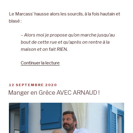
Le Marcass’ hausse alors les sourcils, à la fois hautain et
blasé :
– Alors moi je propose qu’on marche jusqu’au
bout de cette rue et qu’après on rentre à la
maison et on fait RIEN.
Continuer la lecture
de
« On
marche
mais
PUBLIÉ
12 SEPTEMBRE 2020
LE
on
Manger en Grèce AVEC ARNAUD !
sait
pas
où
on
va »