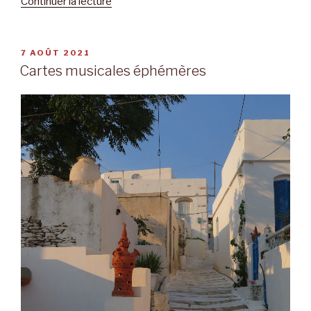
Continuer la lecture
de
« Trop
vite
parties
PUBLIÉ
7 AOÛT 2021
LE
! »
Cartes musicales éphémères