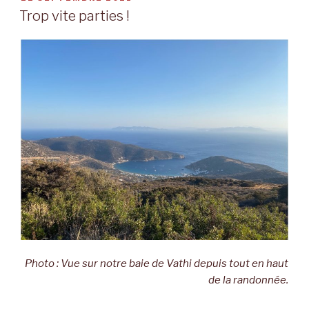
LE
l’été
Trop vite parties !
2023 »
Photo : Vue sur notre baie de Vathi depuis tout en haut
de la randonnée.