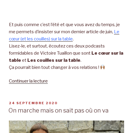
Et puis comme c’est l’été et que vous avez du temps, je
me permets d’insister sur mon dernier article de juin,
Le
cœur (et les couilles) sur la table
.
Lisez-le, et surtout, écoutez ces deux podcasts
formidables de Victoire Tuaillon que sont
Le cœur sur la
table
et
Les couilles sur la table
.
Ça pourrait bien tout changer à vos relations !
Continuer la lecture
de
« Cartes
musicales
éphémères »
PUBLIÉ
24 SEPTEMBRE 2020
LE
On marche mais on sait pas où on va