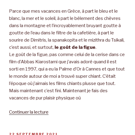
Parce que mes vacances en Grèce, à part le bleu et le
blanc, la mer et le soleil, à part le bêlement des chèvres
dans la montagne et l’incroyablement bruyant goutte à
goutte de l’eau dans le filtre de la cafetière, à part le
sourire de Dimitris, la spanakopita et le mizithra du Tsikali,
c’est aussi, et surtout,
le goût de la figue
.
Le goût de la figue, pas comme celui de la cerise dans ce
film d’Abbas Kiarostami que j’avais adoré quand il est
sorti en 1997, qui a eu la Palme d’Or à Cannes et que tout
le monde autour de moi a trouvé super chiant. C’était
l’époque où j’aimais les films chiants plusse que tout.
Mais maintenant c’est fini. Maintenant je fais des
vacances de pur plaisir physique où
Continuer la lecture
de
« Mon
trésor
de
PUBLIÉ
22 SEPTEMBRE 2021