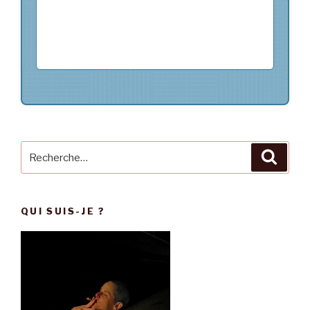
Recherche
Reche
pour
:
QUI SUIS-JE ?