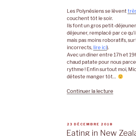
Les Polynésiens se lèvent
trè
couchent tôt le soir.
Ils font un gros petit-déjeune
déjeuner, remplacé par ce qu’i
mais pas moins roboratifs, su
incorrects,
lire ici
).
Avec un dîner entre 17h et 19h.
chaud patate pour nous parce
rythme ! Enfin surtout moi, Mi
déteste manger tôt…
Continuer la lecture
de
« Amu
i
Tahiti »
PUBLIÉ
23 DÉCEMBRE 2018
LE
Eating in New Zeal