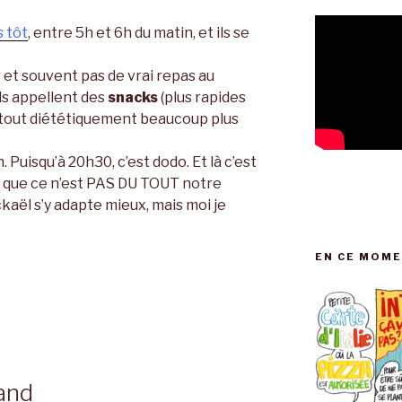
s tôt
, entre 5h et 6h du matin, et ils se
r et souvent pas de vrai repas au
ls appellent des
snacks
(plus rapides
rtout diététiquement beaucoup plus
 Puisqu’à 20h30, c’est dodo. Et là c’est
 que ce n’est PAS DU TOUT notre
ckaël s’y adapte mieux, mais moi je
EN CE MOME
and