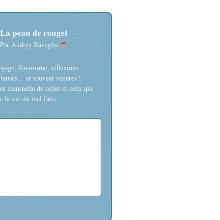
La peau de rouget
Par Audrey Raveglia
oyage, féminisme, réflexions
rieuses… et souvent vénères !
er mensuelle de celles et ceux qui
 la vie est mal faite.