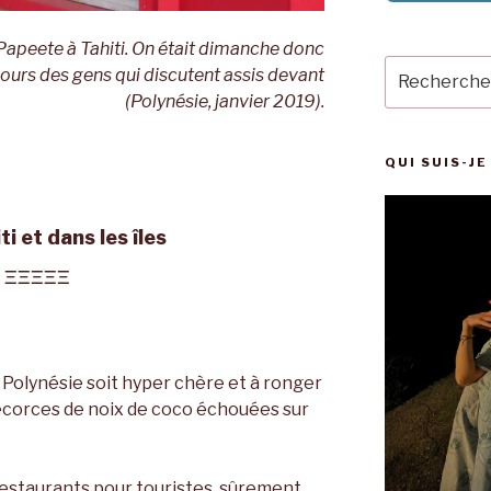
Papeete à Tahiti. On était dimanche donc
Recherche
ujours des gens qui discutent assis devant
pour
(Polynésie, janvier 2019).
:
QUI SUIS-JE
i et dans les îles
ΞΞΞΞΞ
a Polynésie soit hyper chère et à ronger
 écorces de noix de coco échouées sur
restaurants pour touristes, sûrement