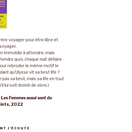
tre voyager pour être libre et
 voyager.
er immobile à attendre, mais
ttendre quoi, chaque nuit défaire
pour rebroder le même motif le
ant qu’Ulysse vit sa best life ?
 pas sa best, mais sa life en tout
’il lui soit donné de vivre.)
,
Les Femmes aussi sont du
oints, 2022
NT J’ÉCOUTE