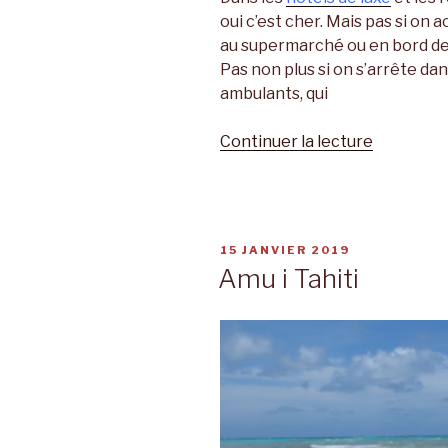
oui c’est cher. Mais pas si o
au supermarché ou en bord de
Pas non plus si on s’arrête da
ambulants, qui
Continuer la lecture
de
« Poulet
citron
dans
ma
PUBLIÉ
15 JANVIER 2019
roulotte »
LE
Amu i Tahiti