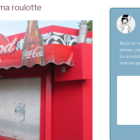
ma roulotte
Récits de v
intimes, cu
La newslett
trouvent que