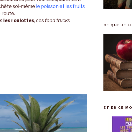
n achète soi-même
le poisson et les fruits
 route.
ns
les roulottes
, ces
food trucks
CE QUE JE L
ET EN CE MO