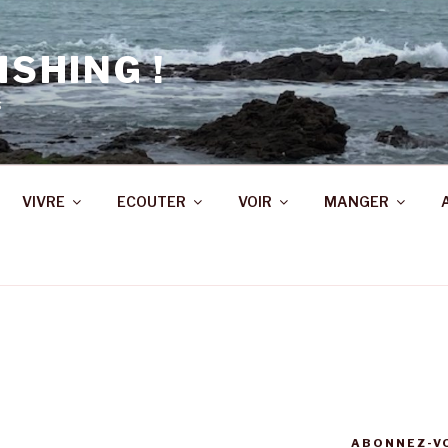
ISHING !
s
VIVRE
ECOUTER
VOIR
MANGER
E
ABONNEZ-VO