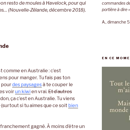
bon resto de moules à Havelock, pour qui
commandes de m
portière à dire 
es… (Nouvelle-Zélande, décembre 2018).
A., dimanche 5 
ande
EN CE MOME
st comme en Australie : c’est
iens pour manger. Tu fais pas ton
s pour
des paysages
à te couper le
es voir
un kiwi
en vrai.
Et d’autres
on, ça c’est en Australie. Tu viens
e
(surtout si tu aimes que ce soit
bien
as franchement gagné. À moins d’être un