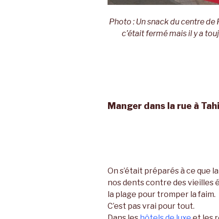
Photo : Un snack du centre de 
c’était fermé mais il y a to
Manger dans la rue à Tahit
On s’était préparés à ce que l
nos dents contre des vieilles
la plage pour tromper la faim.
C’est pas vrai pour tout.
Dans les
hôtels de luxe
et les 