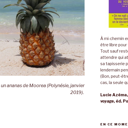
À mi-chemin en
être libre pour
Tout sauf rest
attendre qui a
sa tapisserie 
lendemain pend
(Bon, peut-être
cas, la seule qu
… un ananas de Moorea (Polynésie, janvier
2019).
Lucie Azéma
voyage
, éd. P
EN CE MOME