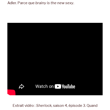
Adler. Parce que
brainy is the new sexy
.
Extrait vidéo :
Sherlock
, saison 4, épisode 3. Quand