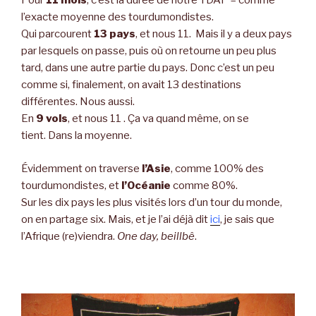
Pour
11 mois
, c’est la durée de notre TDAP – comme
l’exacte moyenne des tourdumondistes.
Qui parcourent
13 pays
, et nous 11. Mais il y a deux pays
par lesquels on passe, puis où on retourne un peu plus
tard, dans une autre partie du pays. Donc c’est un peu
comme si, finalement, on avait 13 destinations
différentes. Nous aussi.
En
9 vols
, et nous 11 . Ça va quand même, on se
tient. Dans la moyenne.
Évidemment on traverse
l’Asie
, comme 100% des
tourdumondistes, et
l’Océanie
comme 80%.
Sur les dix pays les plus visités lors d’un tour du monde,
on en partage six. Mais, et je l’ai déjà dit
ici
, je sais que
l’Afrique (re)viendra.
One day, beillbê
.