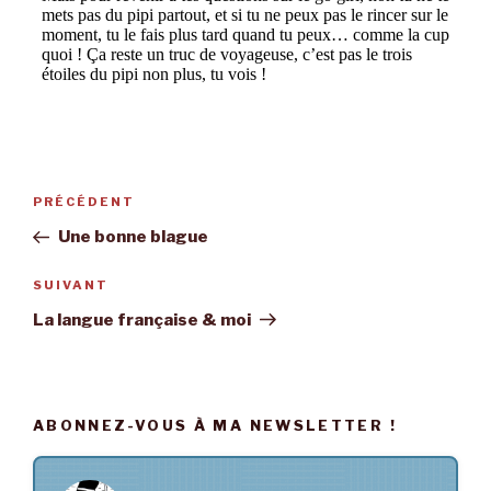
Navigation
PRÉCÉDENT
Article
de
précédent
Une bonne blague
l’article
SUIVANT
Article
suivant
La langue française & moi
ABONNEZ-VOUS À MA NEWSLETTER !