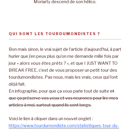
Moriarty descend de son hélico.
QUI SONT LES TOURDUMONDISTES ?
Bon mais sinon, le vrai sujet de l’article d’aujourd’hui, à part
hurler que j’en peux plus qu’on me demande mille fois par
jour
« alors vous êtes prêts ? »,
et que I JUST WANT TO
BREAK FREE, c’est de vous proposer un petit tour des
tourdumondistes. Pas nous, mais les vrais, ceux qui l’ont
déjà
fait.
En infographie, pour que ça vous parle tout de suite
et
que ça préserve vos yeux et vos neurones pour lire mes
articles à moi, surtout quand ils sont longs.
Voici le lien à cliquer dans un nouvel onglet :
https://www.tourdumondiste.com/statistiques-tour-du-