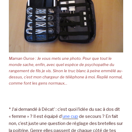
Maman Ourse : Je vous mets une photo. Pour que tout le
monde sache, enfin, avec quel espèce de psychopathe du
rangement de fils je vis. Sinon le truc blanc à peine emmêlé au-
dessus, c’est mon chargeur de téléphone à moi. Replié normal,
comme font les gens normaux…
* J’ai demandé à Décat’ : c’est quoi l’idée du sac à dos dit
« femme » ? Il est équipé d’
une cup
de secours ? En fait
non, c’est juste une question de réglage des bretelles sur
la poitrine. Genre elles passent de chaque côté de tes