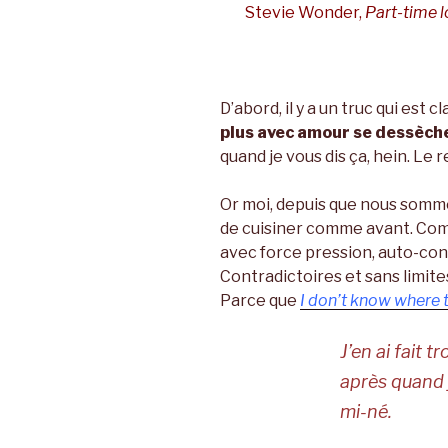
Stevie Wonder,
Part-time l
D’abord, il y a un truc qui est cl
plus avec amour se dessèch
quand je vous dis ça, hein. Le re
Or moi, depuis que nous sommes
de cuisiner comme avant. Com
avec force pression, auto-cont
Contradictoires et sans limite
Parce que
I don’t know where t
J’en ai fait tr
après quand j
mi-né.