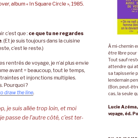
over
, album « In Square Circle », 1985.
air c’est que :
ce que tu ne regardes
e
. (Et je suis toujours dans la cuisine
À mi-chemin en
ste, c’est le reste.)
être libre pour
Tout sauf rest
 rentrés de voyage, je n’ai plus envie
attendre qui a
me avant = beaucoup, tout le temps,
sa tapisserie 
raintes et injonctions multiples.
lendemain pend
s. Pourquoi ?
(Bon, peut-être
o draw the line
.
cas, la seule qu
Lucie Azéma
op, je suis allée trop loin, et moi
voyage
, éd. P
e passe de l’autre côté, c’est ter-