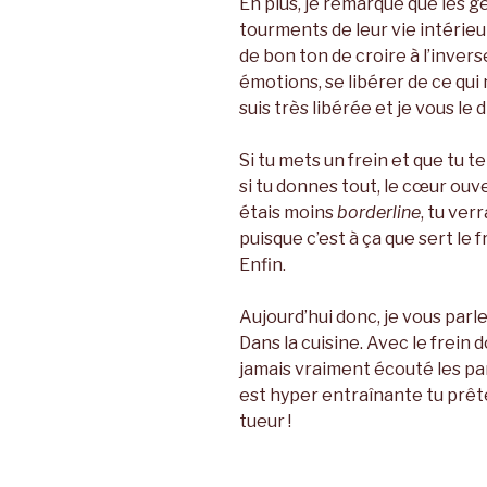
En plus, je remarque que les ge
tourments de leur vie intérieur
de bon ton de croire à l’invers
émotions, se libérer de ce qui
suis très libérée et je vous le d
Si tu mets un frein et que tu 
si tu
donnes tout, le cœur ouvert 
étais moins
borderline
, tu verr
puisque c’est à ça que sert le f
Enfin.
Aujourd’hui donc, je vous parl
Dans la cuisine. Avec le frein 
jamais vraiment écouté les par
est hyper entraînante tu prêt
tueur !