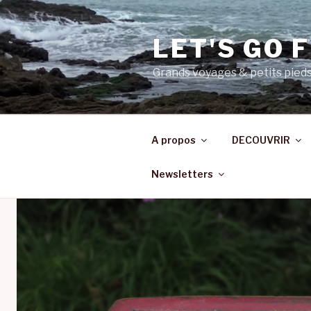
Aller
au
LET'S GO F
contenu
principal
Grands voyages & petits pied
A propos
DECOUVRIR
Newsletters