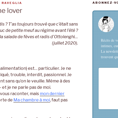
ABONNEZ-VO
 RAVEGLIA
me lover
is ? T’as toujours trouvé que c’était sans
ruc de petite meuf au régime avant l’été ?
 la salade de fèves et radis d’Ottolenghi…
Récits de v
(juillet 2020).
intimes, cu
La newslett
trouvent que
’alimentation) est… particulier. Je ne
qué, trouble, interdit, passionnel. Je
nt sans qu’on le veuille. Même à des
 et je ne parle pas de moi.
 vous raconter, mais
mon dernier
orte de
Ma chambre à moi
, faut pas