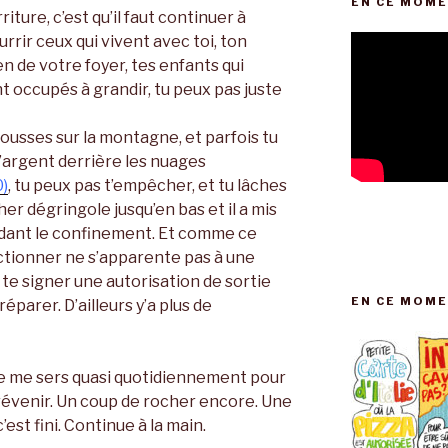
EN CE MOME
ture, c’est qu’il faut continuer à
rrir ceux qui vivent avec toi, ton
en de votre foyer, tes enfants qui
t occupés à grandir, tu peux pas juste
pousses sur la montagne, et parfois tu
 d’argent derrière les nuages
0)
, tu peux pas t’empêcher, et tu lâches
her dégringole jusqu’en bas et il a mis
ndant le confinement. Et comme ce
onctionner ne s’apparente pas à une
 te signer une autorisation de sortie
EN CE MOME
éparer. D’ailleurs y’a plus de
je me sers quasi quotidiennement pour
 prévenir. Un coup de rocher encore. Une
’est fini. Continue à la main.