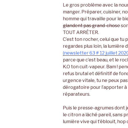
Le gros problème avec la nourri
manger. Préparer, cuisiner, nou
homme qui travaille pour le bi
glandent pas grand-chose
son
TOUT ARRÊTER.
C’est ton rocher, celui que tu 
regardes plus loin, la lumière
(newsletter 63 # 12 juillet 202
parce que c’est beau, et le roc
K.O ton cuit-vapeur. Bam ! pe
refus brutal et définitif de f
urgence vitale, tu ne peux pas
dérogatoire pour l’apporter à r
réparateurs.
Puis le presse-agrumes dont 
le citron a lâché pareil, sans
lumière vive qui t’éblouit, hop c