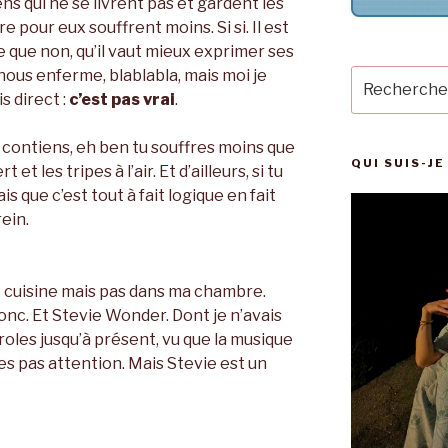
ns qui ne se livrent pas et gardent les
e pour eux souffrent moins. Si si. Il est
e que non, qu’il vaut mieux exprimer ses
 nous enferme, blablabla, mais moi je
Recherche
pour
is direct :
c’est pas vrai
.
:
te contiens, eh ben tu souffres moins que
QUI SUIS-JE
et les tripes à l’air. Et d’ailleurs, si tu
ais que c’est tout à fait logique en fait
rein.
e cuisine mais pas dans ma chambre.
donc. Et Stevie Wonder. Dont je n’avais
oles jusqu’à présent, vu que la musique
es pas attention. Mais Stevie est un