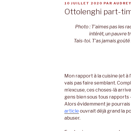
PUBLIÉ
10 JUILLET 2020
PAR
AUDREY
LE
Ottolenghi part-ti
Photo : T’aimes pas les rad
intérêt, un pauvre t
Tais-toi. T’as jamais goûté
Mon rapport à la cuisine (et à l
vais pas faire semblant. Compli
m’excuse, ces choses-là arrive
gens bien sous tous rapports –
Alors évidemment je pourrais
article
ouvrait déjà grand la p
abuser.