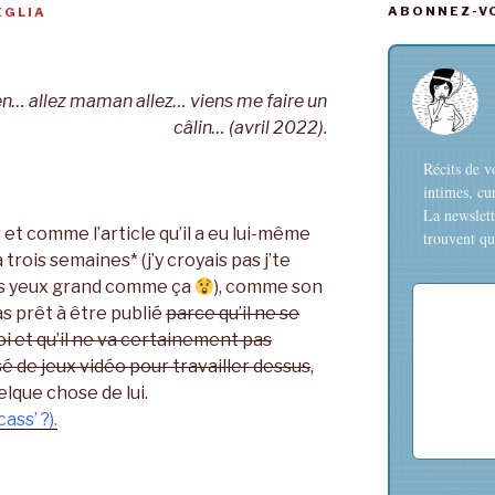
ABONNEZ-VO
EGLIA
ien… allez maman allez… viens me faire un
câlin… (avril 2022).
Récits de v
intimes, cu
La newslett
 et comme l’article qu’il a eu lui-même
trouvent que
a trois semaines* (j’y croyais pas j’te
 les yeux grand comme ça
), comme son
as prêt à être publié
parce qu’il ne se
 et qu’il ne va certainement pas
 de jeux vidéo pour travailler dessus
,
elque chose de lui.
ass’ ?).