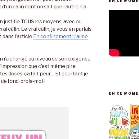
EN CE MOME
 d’un câlin dont on sait que l’autre n’a
in justifie TOUS les moyens, avec ou
i câlin. Le vrai câlin, je vous en parlais
 dans l’article
En confinement : j’aime
en n’a changé au niveau de
son exigence
 l’impression que c’est même pire
ortes doses, ça fait peur… Et pourtant je
 de fond, crois-moi !
EN CE MOME