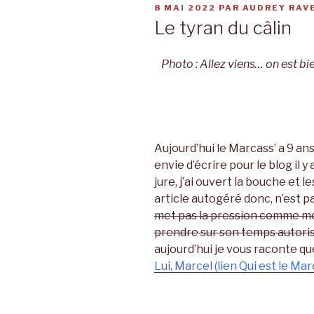
PUBLIÉ
8 MAI 2022
PAR
AUDREY RAV
LE
Le tyran du câlin
Photo : Allez viens… on est b
Aujourd’hui le Marcass’ a 9 ans
envie d’écrire pour le blog il y 
jure, j’ai ouvert la bouche et
article autogéré donc, n’est p
met pas la pression comme moi
prendre sur son temps autorisé
aujourd’hui je vous raconte qu
Lui, Marcel (lien Qui est le Marc