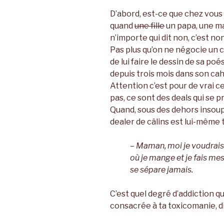
D’abord, est-ce que chez vous 
quand
une fille
un papa, une ma
n’importe qui dit non, c’est non
Pas plus qu’on ne négocie un 
de lui faire le dessin de sa poé
depuis trois mois dans son cahi
Attention c’est pour de vrai ce
pas, ce sont des deals qui se 
Quand, sous des dehors insoupç
dealer de câlins est lui-même 
– Maman, moi je voudrais
où je mange et je fais mes
se sépare jamais.
C’est quel degré d’addiction q
consacrée à ta toxicomanie, di