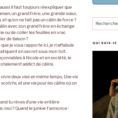
aussi il faut toujours réexpliquer que
man, un grand frère, une grande sœur,
, et qu’on ne fait pas un câlin de force ?
Recherche
pour
câlin avec son grand frère en échange
:
sie ou de coller les feuilles en vrac
er de liaison ?
QUI SUIS-JE
 que je vous rapporte ici, je n’affabule
pratiquent en secret sous mon toit.
onnables à l’école et en société, le
totalement addict de câlins.
 vivre deux vies en même temps. Une vie
 scotchs, et une vie pour les câlins où on
uand tu rêves d’une vie entière
s-moi ? Quand le junkie t’annonce :