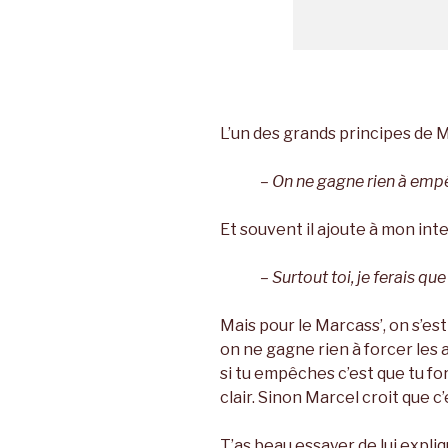
L’un des grands principes de M
– On ne gagne rien à empê
Et souvent il ajoute à mon inte
– Surtout toi, je ferais qu
Mais pour le Marcass’, on s’est
on ne gagne rien à forcer les 
si tu empêches c’est que tu for
clair. Sinon Marcel croit que c’
T’as beau essayer de lui expliq