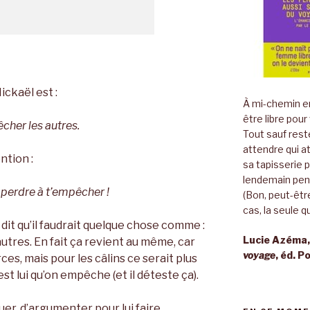
ickaël est :
À mi-chemin en
être libre pour
cher les autres.
Tout sauf rest
attendre qui a
ntion :
sa tapisserie 
lendemain pend
e perdre à t’empêcher !
(Bon, peut-être
cas, la seule qu
 dit qu’il faudrait quelque chose comme :
Lucie Azéma
autres. En fait ça revient au même, car
voyage
, éd. P
ces, mais pour les câlins ce serait plus
est lui qu’on empêche (et il déteste ça).
uer, d’argumenter pour lui faire