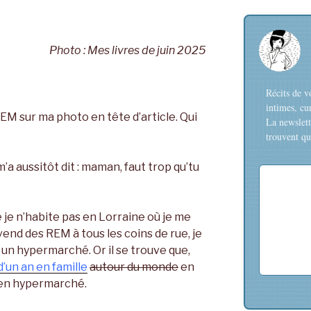
Photo : Mes livres de juin 2025
Récits de v
intimes, cu
s REM sur ma photo en tête d’article. Qui
La newslett
trouvent que
m’a aussitôt dit : maman, faut trop qu’tu
e je n’habite pas en Lorraine où je me
 vend des REM à tous les coins de rue, je
 un hypermarché. Or il se trouve que,
’un an en famille
autour du monde
en
s en hypermarché.