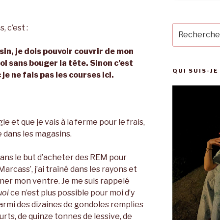
 c’est :
Recherche
pour
:
in, je dois pouvoir couvrir de mon
ol sans bouger la tête. Sinon c’est
QUI SUIS-JE
je ne fais pas les courses ici.
e et que je vais à la ferme pour le frais,
se dans les magasins.
 dans le but d’acheter des REM pour
rcass’, j’ai traîné dans les rayons et
gner mon ventre. Je me suis rappelé
uoi
ce n’est plus possible pour moi d’y
armi des dizaines de gondoles remplies
ourts, de quinze tonnes de lessive, de