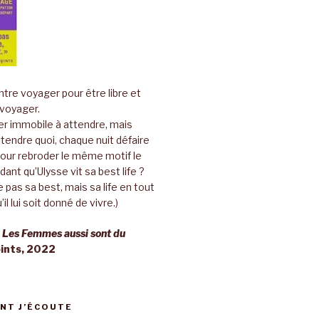
tre voyager pour être libre et
 voyager.
er immobile à attendre, mais
ttendre quoi, chaque nuit défaire
pour rebroder le même motif le
ant qu’Ulysse vit sa best life ?
 pas sa best, mais sa life en tout
’il lui soit donné de vivre.)
,
Les Femmes aussi sont du
oints, 2022
NT J’ÉCOUTE