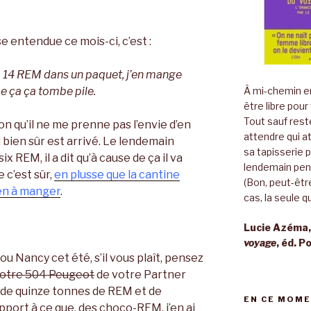
se entendue ce mois-ci, c’est :
14 REM dans un paquet, j’en mange
 ça ça tombe pile.
À mi-chemin en
être libre pour
Tout sauf rest
on qu’il ne me prenne pas l’envie d’en
attendre qui a
i bien sûr est arrivé. Le lendemain
sa tapisserie 
ix REM, il a dit qu’à cause de ça il va
lendemain pend
 c’est sûr,
en plusse que la cantine
(Bon, peut-être
ien à manger
.
cas, la seule qu
Lucie Azéma
voyage
, éd. P
u Nancy cet été, s’il vous plaît, pensez
votre 504 Peugeot
de votre Partner
 de quinze tonnes de REM et de
EN CE MOME
ort à ce que, des choco-REM, j’en ai