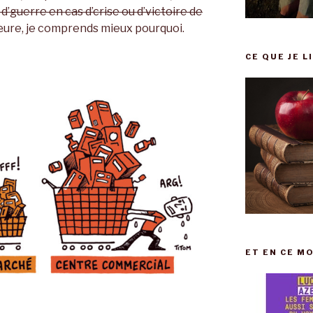
 d’guerre en cas d’crise ou d’victoire de
œure, je comprends mieux pourquoi.
CE QUE JE L
ET EN CE MO