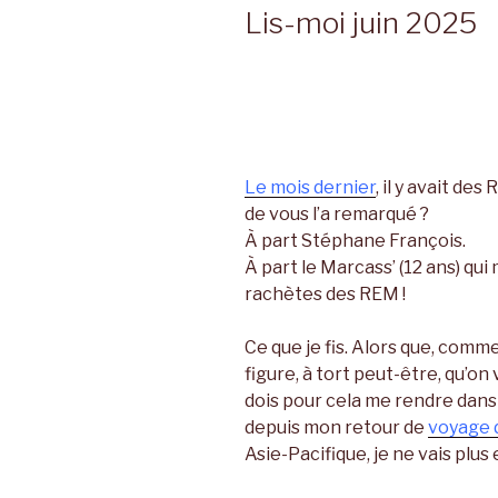
LE
Lis-moi juin 2025
Le mois dernier
, il y avait de
de vous l’a remarqué ?
À part Stéphane François.
À part le Marcass’ (12 ans) qui 
rachètes des REM !
Ce que je fis. Alors que, comm
figure, à tort peut-être, qu’on
dois pour cela me rendre dans
depuis mon retour de
voyage d
Asie-Pacifique, je ne vais plu