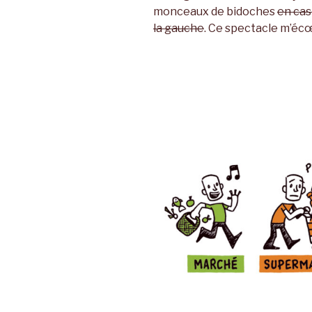
monceaux de bidoches
en cas
la gauche
. Ce spectacle m’éc