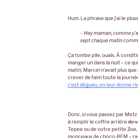
Hum. La phrase que j’ai le plus
– Hey maman, comme y’a 
sept chaque matin comme
Ça tombe pile, ouais. À conditi
manger un dans la nuit – ce qu
matin, Marcel n’avait plus que s
crever de faim toute la journée
c’est dégueu, on leur donne r
Donc, si vous passez par Metz o
à remplir le coffre arrière
de 
Tepee ou de votre petite Zoe,
monceaux de choco-REM – rapp