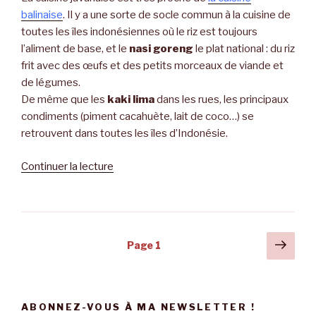
balinaise
. Il y a une sorte de socle commun à la cuisine de
toutes les îles indonésiennes où le riz est toujours
l’aliment de base, et le
nasi goreng
le plat national : du riz
frit avec des œufs et des petits morceaux de viande et
de légumes.
De même que les
kaki lima
dans les rues, les principaux
condiments (piment cacahuète, lait de coco…) se
retrouvent dans toutes les îles d’Indonésie.
Continuer la lecture
de
« Makan
di
Jawa »
Navigation
Pag
Page
1
suiv
des
articles
ABONNEZ-VOUS À MA NEWSLETTER !