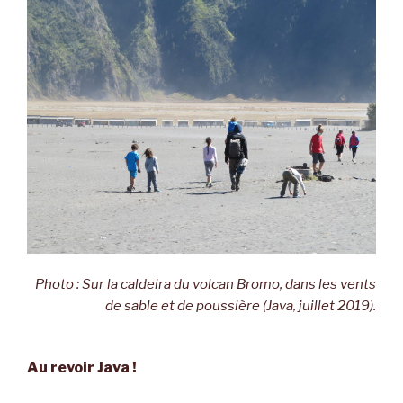
Vautherot
au
Bromo
! »
Photo : Sur la caldeira du volcan Bromo, dans les vents
de sable et de poussière (Java, juillet 2019).
Au revoir Java !