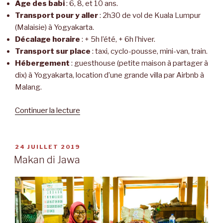
Âge des babi
: 6, 8, et 10 ans.
Transport pour y aller
: 2h30 de vol de Kuala Lumpur
(Malaisie) à Yogyakarta.
Décalage horaire
: + 5h l’été, + 6h l’hiver.
Transport sur place
: taxi, cyclo-pousse, mini-van, train.
Hébergement
: guesthouse (petite maison à partager à
dix) à Yogyakarta, location d’une grande villa par Airbnb à
Malang.
Continuer la lecture
de
« Java
façon
guide »
PUBLIÉ
24 JUILLET 2019
LE
Makan di Jawa