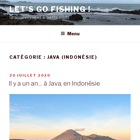
Aller
LET'S GO FISHING !
au
Grands voyages & petits pieds
contenu
principal
Menu
CATÉGORIE : JAVA (INDONÉSIE)
PUBLIÉ
20 JUILLET 2020
LE
Il y a un an… à Java, en Indonésie