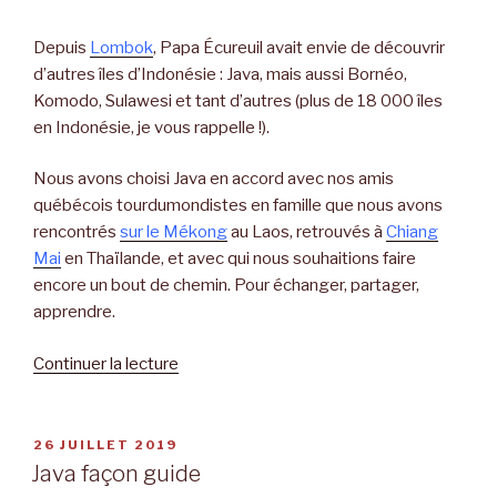
Depuis
Lombok
, Papa Écureuil avait envie de découvrir
d’autres îles d’Indonésie : Java, mais aussi Bornéo,
Komodo, Sulawesi et tant d’autres (plus de 18 000 îles
en Indonésie, je vous rappelle !).
Nous avons choisi Java en accord avec nos amis
québécois tourdumondistes en famille que nous avons
rencontrés
sur le Mékong
au Laos, retrouvés à
Chiang
Mai
en Thaïlande, et avec qui nous souhaitions faire
encore un bout de chemin. Pour échanger, partager,
apprendre.
Continuer la lecture
de
« Tinggal
Jawa
! »
PUBLIÉ
26 JUILLET 2019
LE
Java façon guide