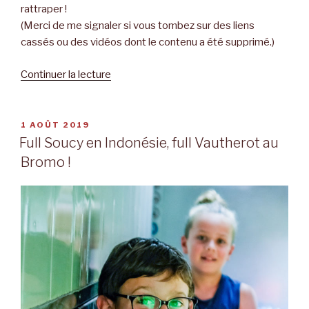
rattraper !
(Merci de me signaler si vous tombez sur des liens
cassés ou des vidéos dont le contenu a été supprimé.)
Continuer la lecture
de
« Il
y
a
PUBLIÉ
1 AOÛT 2019
LE
un
Full Soucy en Indonésie, full Vautherot au
an…
Bromo !
à
Java,
en
Indonésie »