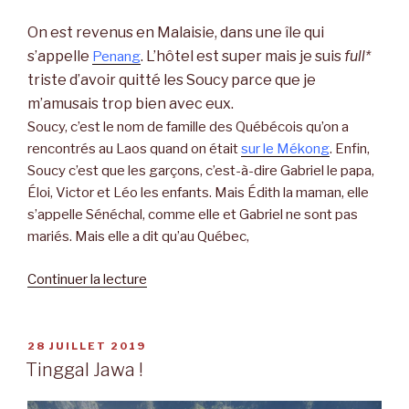
On est revenus en Malaisie, dans une île qui
s’appelle
. L’hôtel est super mais je suis
full*
Penang
triste d’avoir quitté les Soucy parce que je
m’amusais trop bien avec eux.
Soucy, c’est le nom de famille des Québécois qu’on a
rencontrés au Laos quand on était
sur le Mékong
. Enfin,
Soucy c’est que les garçons, c’est-à-dire Gabriel le papa,
Éloi, Victor et Léo les enfants. Mais Édith la maman, elle
s’appelle Sénéchal, comme elle et Gabriel ne sont pas
mariés. Mais elle a dit qu’au Québec,
Continuer la lecture
de
« Full
Soucy
en
PUBLIÉ
28 JUILLET 2019
LE
Indonésie,
Tinggal Jawa !
full