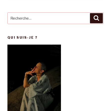
Recherche
Reche
pour
:
QUI SUIS-JE ?