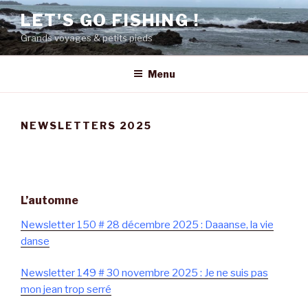
Aller
LET'S GO FISHING !
au
Grands voyages & petits pieds
contenu
principal
Menu
NEWSLETTERS 2025
L’automne
Newsletter 150 # 28 décembre 2025 : Daaanse, la vie
danse
Newsletter 149 # 30 novembre 2025 : Je ne suis pas
mon jean trop serré